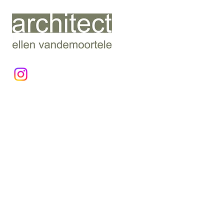
ak_s
Bij de bestaande woning was de
keuken een ruimte die afgesloten
was van de rest van de woning en
ontbrak er een technische berging.
De bouwheer had ook graag een